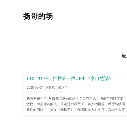
扬哥的场
最
1035 #UP主# 推荐第一位UP主《李自然说》
2020-02-07
资源
UP主
我有幸在今年7月份在北京采访到了李自然本人，他是个思维非常
敏捷，博文强识的人。采访过后我写了一篇人物报道，希望能够回
答你的问题。（原发《南风窗》，作者即本人）七月，京城的温度
迎着太阳陡然上升。创业者李自然没闲着，在北京出差的这一周，
每天都安排了六场以上的商务会面，其中一天还抽了半小时录了期
《李自然说》。这样的时间安排，用他的话来说才是“有效