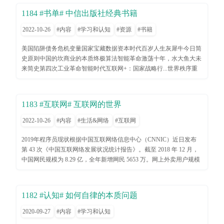
时候同时写，那么显然可以事半功倍，并促进形成比较积极的反馈，
1184 #书单# 中信出版社经典书籍
从而激励自己投入更多的时间和精力来提高英文能力。在进入正题之
前，我们需要看一些数据和事实，来帮助我们认清把英语学好是一件
2022-10-26
内容
学习和认知
资源
书籍
什么规模/规格的任务。语言学习是困难的语言的学习和很多生活中
其他工作/任务有很大的不同，这些差异往往会导致学习者的挫败
美国陷阱债务危机变量国家宝藏数据资本时代百岁人生灰犀牛今日简
感。首先，学习外语的反馈周期往往很长，即使你每天坚持扩充词汇
史原则中国的坎商业的本质终极算法智能革命激荡十年，水大鱼大未
量、阅读文章、甚至于采用外语来写作，而从开始投入到看到成效往
来简史第四次工业革命智能时代互联网+：国家战略行...世界秩序重
往需要较长时间。其次，自然语言中的规则往往不固定，比如英文中
新定义公司从0到121世纪资本论人类简史（新版）大繁荣3D打印论
很多动词的过去式和过去分词都是不规则的，这些不规则使得学习者
中国下一个倒下的会不会是...思考，快与慢史蒂夫·乔布斯传情商韦尔
在熟记“公式”外，还需要记忆很多变体（比如单词seek的过去式和过
奇自传引爆点异类第五项修炼：学习型组...助推滚雪球黑天鹅野蛮生
1183 #互联网# 互联网的世界
去分词都是sought）。最后，语言通常总是和文化关联在一起，这也
长激荡三十年道路与梦想专业主义长尾理论伟大的博弈赢MBA十日
意味着它无处不在却又难以描述，而且这些关联又非常离散，难以集
读谁说大象不能跳舞水煮三国从优秀到卓越基业长青（珍藏版）谁动
2022-10-26
内容
生活&网络
互联网
中突破。虽然个体之间会有各式各样的差异，但是总的来说，这些客
了我的奶酪美国陷阱 债务危机 变量 国家宝藏
观的挑战对于每个外语学习者都是存在的。如果你咨询任何一个外语
数据资本时代 百岁人生 灰犀牛 今日简史
2019年程序员现状根据中国互联网络信息中心（CNNIC）近日发布
比较好的同事，大约会得到很多不同版本的经验或者秘笈。我这里想
原则 中国的坎 商业的本质 终极算法 智能
第 43 次《中国互联网络发展状况统计报告》。截至 2018 年 12 月，
要分享的自然只是我自己的经验，未必系统，当然更不可能全面，但
革命 激荡十年，水大鱼大 未来简史 第四次工业革
中国网民规模为 8.29 亿，全年新增网民 5653 万。网上外卖用户规模
是我想可能对你也有效。简而言之，无论是在听、说、读、写四大元
命 智能时代 互联网+：国家战略行... 世界秩序
达 4.06 亿，同比增长 18.2%；网络视频用户规模达 6.12 亿，较 2017
素的任何一个方面，要想取得比较大的进步，首先要做的是认真对待
重新定义公司 从0到1 21世纪资本论 人类简史
年底增加 3309 万；短视频用户规模达 6.48 亿，网民使用比例为
词汇量。丰富的词汇量是学习更近一步内容的基石，一方面，她可以
（新版） 大繁荣 3D打印 论中国 下一个倒
78.2%。互联网的飞速发展时期，市场对程序员的需求量巨大。年龄
1182 #认知# 如何自律的本质问题
帮助你更好的理解其他人的意图，捕捉到细微的感情差异。另一方
下的会不会是... 思考，快与慢 史蒂夫·乔布斯传 情
分布 (25岁至35岁之间占80.3%)地域分布 (北上广深需求量占50%以
面，她可以帮助更精确，更快速有效的将自己的思想传递给他人。重
商 韦尔奇自传 引爆点 异类 第五项修炼：学
上)薪资水平 (82.5%以上年薪十万起)隔行如隔山，互联网的世界你了
2020-09-27
内容
学习和认知
中之重：词汇量词汇量的重要性开宗明义，永远不要“妄图”把英语说
习型组... 助推 滚雪球 黑天鹅 野蛮生长
解多少？程序员微软的比尔盖茨，脸书的扎克伯格，谷歌的拉里-佩