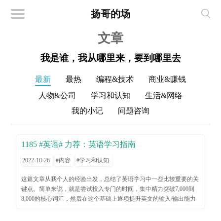
扬哥的场
文章
我是谁，我从哪里来，要到哪里去
最新
最热
编程&技术
商业&赚钱
人物&公司
学习和认知
生活&网络
我的小记
问题咨询
1185 #英语# 力荐：英语学习指南
2022-10-26
内容
学习和认知
这篇文章从我个人的经验出发，总结了英语学习中一些比较重要的关
键点。简单来说，就是尝试投入专门的时间，集中精力突破7,000到
8,000的核心词汇，然后在这个基础上逐项提升英文的输入/输出能力
（听、说、读、写）。一个省时省力的实践是：听和说可以一起练
习，读和写往往也连在一起。如果可以在听的同时练习说，以及读的