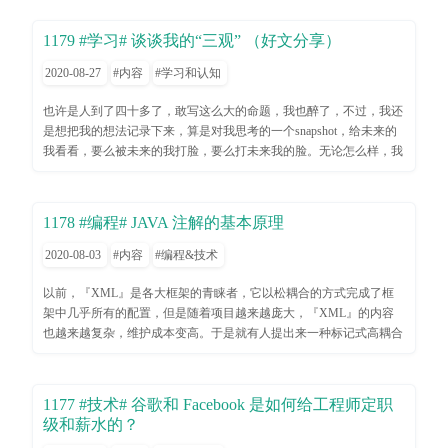
回国成立了百度1994年，大卫·费罗和杨志远于斯坦福大学创立雅虎
实施。设计和交付实战->架构原则->战略目标要求的标准：监控接口
也叫消费者漏斗customer funnel、营销漏斗sales/marketing funnel等，
Most leaders have seen their approval ratings rise, even as the disease has
1995年，杰夫贝佐斯将在车库创建的Cadabra网络书店更名为
架构安全性：包括返回码遵守一定的规则。代码治理编写文档代码模
是一种品牌广告的营销策略，准确的概括出了顾客关于产品或者服务
killed at least 250,000 people. Morning Consult, a pollster, has found that a
1179 #学习# 谈谈我的“三观” （好文分享）
亚马逊 1998年，由拉里·佩奇和谢尔盖·布林在美国密歇根大
板技术债务理解债务的层次对系统的影响非常重要。可以维护一个债
的流程。Lewis提出的这个策略，后来被称为AIDA模型，即意识-兴
group of ten politicians have enjoyed an average gain of nine percentage
学共同创建 2004年，扎克伯格在哈佛大学创建脸书网
务列表，并定期回顾。管理例外针对某个规则破一次例可以，如果出
趣-欲望-行动。在接下来的100年里，随着漏斗模型的推广，为了适
2020-08-27
内容
学习和认知
points since the World Health Organisation declared a pandemic on March
2006年，推特由博客技术先驱blogger创始人埃文·威廉姆斯成立互联
现多次，应该修改原则和实践了。个人非常支持使用拥有更好自治性
应新的媒体平台，以及用户行为路径的改变，它经过多次的修改和扩
11th. The sentiment has been felt widely: in Australia and Canada, India and
网如果从1999年开始计算，发展也就整整20年。2019年全球科技公司
的微服务团队，他们有更大的自由度来解决问题。集中治理和领导
展，产生了各种衍生版本，比如AIDMA、AISDALSLove、AISAS、
也许是人到了四十多了，敢写这么大的命题，我也醉了，不过，我还
Germany.Academics call this pattern the “rally-round-the-flag” effect. It has
排名前10位，其中互联网公司就有5位，分别是亚马逊，谷歌，脸
COBIT（信息和相关技术控制目标）定义治理是一个小组活动可以在
AARRR等。漏斗模型可以对流程中的各个环节进行拆解和量化，帮
是想把我的想法记录下来，算是对我思考的一个snapshot，给未来的
often benefited American presidents during international crises. Studies have
书，阿里巴巴，腾讯。我们要知道排名第一的苹果和排名第三的微
较大范围成立一个小组，由技术专家领导，并且要有一线人员参与。
助我们有效找到问题环节、进行优化。因此，除了广告营销之外，漏
我看看，要么被未来的我打脸，要么打未来我的脸。无论怎么样，我
found that surging patriotism and meeker opposition both contribute. Yet not
软，分别成立于1976年和1975年，至少早20年。足以看出互联网公司
负责跟踪和管理技术风险。什么时候应该放手，什么时候需要独断，
斗模型还被广泛应用于CRM系统、SEO优化、用户留存转化、流量
觉得对我自己都很有意义。注意，这篇文章是长篇大论。三观是世界
all catastrophes are a boon. George W. Bush’s lacklustre response to
发展之快，可以算是历史之最了。下图为2019年全球和国内科技上市
什么时候应该给予适当指导或者帮助，是一种艺术。团队建设对于技
监控等产品营销或者运营的各个方面。二、常用的关键词1. AIDMA
观、人生观和价值观，世界观代表你是怎么看这个世界的。是左还是
Hurricane Katrina in 2005 punctured his ratings. Tony Blair’s fell after
公司排行榜（华为不在其中，因为华为不是上市公司，但是它年收入
术领导人来说，是帮助你的队友成长，帮助他们理解愿景在微服务架
模型AIDMA模型是在AIDA模型（Attention, Interest, Desire, Action）
右，是激进还是保守，是理想还是现实，是乐观还是悲观……人生观
Islamists bombed London in 2005, as did François Hollande’s after the
1178 #编程# JAVA 注解的基本原理
超6000亿元)。 我们可以看下各大巨头网络产品上线时
构中，存在多个自治的代码库，每个代码库都有着自己独立的生命周
的基础上，增加了Memory，形成的注意 → 兴趣 → 欲望 → 记忆 →
代表你要想成为什么样的人。是成为有钱人，还是成为人生的体验
Paris attacks in 2015. Perhaps voters felt they had failed to police domestic
间： 2003年淘宝网上线，2004年支付宝上线，2008年天猫上
期，给队友负责和锻炼的机会，帮助他们达到职场目标分担任务，和
行动（购买）的模型。从吸引消费者的注意力，到引起用户可以转向
者，是成为老师，还是成为行业专家，是成为有思想的人，还是成为
2020-08-03
内容
编程&技术
terrorism well, whereas Americans saw the attacks in 2001 as an act of war.
线，2009年微博上线，2011年微信上线，2012年今日头条上线，2014
备份我坚信，伟大的软件来自伟大的人。
欲望的兴趣，并能够记忆住足够的时间，以便用户作出行动（在下次
有创造力的人……价值观则是你觉得什么对你来说更重要。是名是
词根词缀现代英语事实上受过很多其他语言的影响，比如众多科学相
年小黄车上线，2015年快手上线，2015年拼多多上线，2016年抖音上
的时候购买、下载）。AIDMA模型主要适用于品牌营销方面，当然
利，是过程还是结果，是付出还是索取，是国家还是自己，是家庭还
以前，『XML』是各大框架的青睐者，它以松耦合的方式完成了框
关的词汇都有希腊文字的身影，而与政府/管理相关的则和拉丁文字
线。 除了上面这些互联网巨头公司还有很多草根黑马：
现在很多互联网产品也开始把自己作为品牌去打造，比如拼多多、抖
是职业……人的三观其实是会变的，回顾一下我的过去，我感觉我的
架中几乎所有的配置，但是随着项目越来越庞大，『XML』的内容
相关。关于词根，有人视若珍宝，觉得可以很快的构建单词体系；有
1 hao123.com。 1999年由李兴平创建（也就是现在4399的
音冠名综艺节目，爆款H5刷屏，网易云音乐的地铁刷屏广告等，都
三观至少有这么几比较明显的变化，学生时代、刚走上社会的年轻时
也越来越复杂，维护成本变高。于是就有人提出来一种标记式高耦合
人则不以为然，觉得例外情况太多，往往会浪费很多时间来记忆特殊
CEO），2004年以2000万人民币加一些百度股票被收购。 2
是从引起用户的兴趣，强化品牌记忆，从而吸引潜在用户。不过，
代，三十岁后的时代，还有现在。估计人都差不多吧……学生时代的
的配置方式，『注解』。方法上可以进行注解，类上也可以注解，字
情况。我觉得在词汇量低于7,000的时候，词根词缀的作用会比较有
Discuz 论坛。站长偶像戴志康一手开发的Discuz论坛，2010年被腾讯
AIDMA的用户流程并不是即时转化的，且缺乏购买后的用户反馈信
三观更多的是学校给的，用各种标准答案给的，是又红又专的刚走上
段属性上也可以注解，反正几乎需要配置的地方都可以进行注解。关
限。举个例子，ped这个词根的意思是脚foot，而与这个词相关的词有
以超过6000万人民币收购。 3 www.1ting.com。2003年由一大
息。2. AISAS模型因为AIDMA模型缺少用户反馈的环节，且随着互
社会后发现完全不是这么一回事，但学生时代的三观根深蒂固，三观
于『注解』和『XML』两种不同的配置模式，争论了好多年了，各
很多：pedestrian（行人）peddle（沿街叫卖）pedal（脚踏板）
学生杜雪骞开发上线，两年后成为用户最多的中文音乐网站，还曾一
1177 #技术# 谷歌和 Facebook 是如何给工程师定职
联网用户教育的完成，消费者行为模式发生了改变，随之衍生出了
开始分裂，内心开始挣扎三十岁后，不如意的事越来越多，对社会越
有各的优劣，注解可以提供更大的便捷性，易于维护修改，但耦合度
expedition（远足）impede（阻碍）centipede（百足虫）millipede（千
度晋级世界网站排名400强。 4 www.chinaz.com。中国站长应
级和薪水的？
AISAS模型（Attention,Interest,Search,Action,Share)，也就是注意-兴
来越了解，有些人屈从现实，有些人不服输继续奋斗，而有些人展露
高，而 XML 相对于注解则是相反的。追求低耦合就要抛弃高效率，
足虫）expedite（加快，促进）他们或多或少的和脚这个意象有直接
该非常熟悉这个网站，它于2002年创建，旗下网站www.cnzz.com于