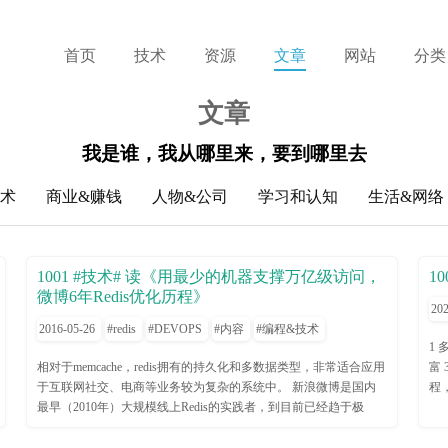
首页
技术
资源
文章
网站
分类
文章
我是谁，我从哪里来，要到哪里去
技术
商业&赚钱
人物&公司
学习和认知
生活&网络
1001 #技术# 读《用最少的机器支撑万亿级访问，
1
微博6年Redis优化历程》
202
2016-05-26
redis
DEVOPS
内容
编程&技术
1
相对于memcache，redis拥有的持久化和多数据类型，非常适合应用
富
于互联网社交、电商等业务较为复杂的系统中。 新浪微博是国内
程
最早（2010年）大规模线上Redis的实践者，到目前已经趋于极
心
致。 看这篇干货，我们能借鉴到如何避免大规模应用redis时，会碰
开
到的问题，如： 1、持久化内存消耗导致服务崩溃。 2、主从同步
然