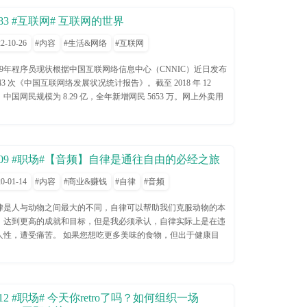
。后来来到了大学，进入了据说还不错的计算机学院，有了一群
183 #互联网# 互联网的世界
同道合的朋友，一位位用心良苦的老师，踏上了一个“程序员“的
险旅程。现在，回首自己走过来的这四年，错过了很多，也明白
2-10-26
内容
生活&网络
互联网
很多，收获了很多，对软件和计算机渐渐有了自己的认识，更重
的是，发现了自己越来越多的缺陷与不足。有些当年认为用处不
019年程序员现状根据中国互联网络信息中心（CNNIC）近日发布
而忽略掉的东西，却成了现在最最重要的东西。有时会后悔地埋
43 次《中国互联网络发展状况统计报告》。截至 2018 年 12
自己当时不努力，欠下了太多的债，只能后来慢慢偿还。 如果
，中国网民规模为 8.29 亿，全年新增网民 5653 万。网上外卖用
够给我一次机会与四年前的我通话，我有太多的东西想对他说。
模达 4.06 亿，同比增长 18.2%；网络视频用户规模达 6.12
而，也许几年后再次回首，我会有另一番不同的思绪，但此时此
较 2017 年底增加 3309 万；短视频用户规模达 6.48 亿，网民
，我能想到这些，至少现在是对的，我不想后悔，把这些写下
用比例为 78.2%。互联网的飞速发展时期，市场对程序员的需求
，算是一种慰藉吧。 多出去走走，开阔眼界 “世界就像一本书，
大。年龄分布 (25岁至35岁之间占80.3%)地域分布 (北上广深需
009 #职场#【音频】自律是通往自由的必经之旅
旅行的人，只读过这本书里的一页。” 世界之大，无奇不有，不
量占50%以上)薪资水平 (82.5%以上年薪十万起)隔行如隔山，互
你是否要做一个技术男，你都应该出去走走，去看更多的风景，
网的世界你了解多少？程序员微软的比尔盖茨，脸书的扎克伯
0-01-14
内容
商业&赚钱
自律
音频
见更多的人，去体会更多的风情。不要做井底之蛙，这个世界到
，谷歌的拉里-佩奇和谢尔盖-布林，百度的李彦宏，小米的雷
都是精彩的事物，而有些东西如果不去亲自体会是永远无法得到
，他们都是编程高手，虽然让我们望尘莫及，但至少说明程序员
律是人与动物之间最大的不同，自律可以帮助我们克服动物的本
。没有人规定程序员就必须整天埋在代码中，上天赋予了程序员
样也可以爬上金字塔尖。圈内，程序员都自称自己是码农，代码
，达到更高的成就和目标，但是我必须承认，自律实际上是在违
由的职业特性，就一定要利用好它。程序本身就是一种美，你要
搬运工（复制黏贴），所以，一些人觉得程序员很low，因为他
人性，遭受痛苦。 如果您想吃更多美味的食物，但出于健康目
刻保持一颗欣赏美、涉猎美的心灵，才能更好地去发现和创造。
认为一个商业的成功，产品和销售才最重要。圈外，很多人认为
，我们不能，想为自己买点东西，但是对于未来的财务计划，我
界开阔了，心灵才不会收拘束。真的，这个世界太美好，去发现
程就是黑客，一行行黑压压的乱码字符，就可以无所不能，这种
不能，想看电视，但是考试即将来临， 我们需要忍耐。 在此之
动到哭的美。 你要做一个旅行家里代码写得最好的人！ 不要沉
计是黑客帝国看多了吧。当然，很多时候，程序员被认为是修电
，我也对我的自律感到困扰，但在找出原因之后，现在我正在尝
社交网络，线下的生活更加丰富 碎片化的信息正在侵袭着我们
的，呵呵。就这样，程序员慢慢成了码农，修电脑的，黑客的代
，那你呢？ Your browser does not support the audio element.
012 #职场# 今天你retro了吗？如何组织一场
生活，社交网络的发明让我们能够在网上互动和交流。但你要问
词。程序员的职业未来在哪里随着年龄的增长，程序员都会很焦