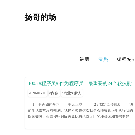
扬哥的场
最新
最热
编程&
1003 #程序员# 作为程序员，最重要的24个软技能
2020-01-01
内容
商业&赚钱
1：学会如何学习 学无止境。 2：制定阅读规划 我
的生活常常没有规划。我也不知道这次我是否能够真正地执行我的
阅读规划。但是按照时间表总比自己漫无目的地修读和看书要好。
3：改善健康 睡眠和工作对于保持最佳的脑功能状态非常
重要。我觉得自己不应该再拿年轻人不需要运动为借口逃避锻炼
了。 4：练习面试 我特别赞同这一点。面试也是一种技