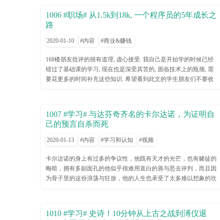
能，但很多人往往不能意识到这一点。此外，经常性地做一些代码
1006 #职场# 从1.5k到18k, 一个程序员的5年成长之
挑战也有助于在工作面试中取得成功。 5：创建博客 我可
路
以将在软件工程领域发现的所有问题都一一表述在博客上，博客让
我更加自信。 6：找一个导师 我的职业目标是成为软件工
2020-01-10
内容
商业&赚钱
程师，和我的同伴并不相同，因此在前行的路上，找一个合适的导
师有时候可能是很困难的。 7：启动业余项目 我不知道该
168楼朋友批评的很有道理, 虚心接受. 我自己是开始学的时候已经
创建什么，哪怕是曾想到过点子也无从着手。我更倾向于搭建使用
错过了基础课的学习, 现在也是深受其苦的, 面临技术上的瓶颈, 需
新技术的平台。 8：每天提前一小时醒来 好建议。我不是
要花更多的时间补充这些知识. 希望看到此文的学生朋友们不要收
夜猫子，早晨往往让我更容易集中精神力，更富有成效。至于提前
到误导! 昨天收到了心仪企业的口头offer, 回首当初什么都不会开始
1小时起，也许我年纪大点的时候才能办得到。 9：跟踪自己
学编程, 到现在恰好五年. 整天在社区晃悠, 看了不少的总结, 在这个
的时间 这一点的工作量看上去有点大。我觉得自己还没做好
时间点, 我也写一份自己的总结吧. 我一直在社区分享, 所以, 这篇总
1007 #学习# 与达芬奇齐名的卡尔达诺，为证明自
管理我的工作的准备，当然也许将来某一天我会这么去做。
结也是本着一种分享的态度, 希望相比我还年轻的同学们, 可以从中
己的预言自杀而死
10：少看（或不看）电视 这对我真心是一个很艰难的决定。
找到一些让自己成长更快的文字. 先介绍下背景: 1. 2008年3月开始
我已经很少看电视了。通常我都是等孩子们睡了以后和我妻子坐在
学习编程, 目前2013年3月; 2. 2009年6月计算机专业本科毕业; 3. 大
2020-01-13
内容
学习和认知
视频
一起看一会。 11：强化软技能 查阅一些关于提升软技的
学期间, 基本稳拿班级倒数第一, 高考英语49分, 大学英语除了补考
技巧，比如说这篇文章？！ 12：加入社区 对于单身的人
没及格过. 接着, 是一份总结: 1. 5年间60%以上的时间, 每天凌晨2-4
卡尔达诺的身上有过多的争议性，他既有天才的光芒，也有赌徒的
很方便，但对于我们这样有孩子的父母，带着孩子去社区显然不大
点睡觉; 2. 为学习编程花费的总时间超过6000小时; 3. 手写了超过50
晦暗，拥有多副面孔的他似乎很难用直白的善与恶去评判，而且因
现实。所以在线社区也是一个不错的选择。 13：做演讲
万行代码; 4. 记录了超过100万字学习笔记; 5. 录制了两份视频教程;
为骨子里的这份浪荡与狂放，他的人生也承受了太多难以想象的坎
虽然我有点口吃，但我也曾在论坛上做过公开演讲。加入社区，公
6. 翻译了小型技术文档5份以上, 5个php扩展的官方文档, jqueryui官
坷与曲折，不过在磨难中却也成就了一个独树一帜的天才科学家。
司中的闪电谈判，都需要语言的技巧。 14：做个导师 我
方文档一份, 书籍 7. 供职过4家公司; 8. 获得两次优秀员工; 下面是
吉罗拉莫·卡尔达诺（Girolamo Cardano，1501年9月24日－1576年9
喜欢指导。当然关键是要找到适合指导的人。参照第6点。
这几年的流水, 本人没有过硬的文采, 只是以流水的方式记录, 希望
月21日），意大利文艺复兴时期百科全书式的学者，主要成就在数
1010 #学习# 史诗！10分钟从上古之战到溥仪退
15：制定年计划 想要构建什么样的品牌和技能集其实是可以
可以激励到别人, 仅此而已: 2008年03月 -- 2008年10月, 一个偶然的
学、物理、医学方面。生于帕维亚，为达芬奇一位律师朋友的私生