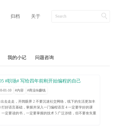
归档
关于
我的小记
问题咨询
005 #职场# 写给四年前刚开始编程的自己
0-01-10
内容
商业&赚钱
 多出去走走，开阔眼界 2 不要沉迷社交网络，线下的生活更加丰
 3 打好语言基础，掌握并深入一门编程语言 4 一定要学好的课
，一定要读的书，一定要掌握的技术 5 广泛涉猎，但不要丧失重
 6 保持一颗好奇心，一颗童心 2010年9月，进入大学的第一天，
始了我正式的软件工程的学习。为什么是正式的呢，因为之前虽
也写过代码，但完全是出于兴趣，想到什么就学什么，毫无章