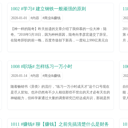
全量加载问题 3、版本升级的问题 当然，文中还提到了特定业务场
法
1002 #学习# 建立钢铁一般顽强的原则
1
景下的定制化应用。 文章摘录： --------------------------------------------
志
-------------------------- 微博是从 2010 年开始引入 Redis ，现在 Redis
冒
2020-01-01
内容
商业&赚钱
202
已经广泛应用于微博的多个业务场景，如关系、计数、通知提醒
了
等，目前 Redis 集群存储超过百亿记录，每天上万亿的读取访问。
要
【神一样的陆奇】昨天拾遗的文章介绍了我仰慕的一位大神：陆
2
持久化问题 在我们大多数业务场景中 Redis 是当做存储来使用，会
大
奇。“2018年5月18日，因为种种原因，陆奇向李彦宏递交了辞呈。
第 
开启持久化机制。线上采用单机多实例的部署结构，服务器的内存
怨
在陆奇辞职的前一晚，百度市值创下新高，一度站上990亿美元台
月
使用率也会比较高。 由于官方版本触发 bgsave 和 bgrewriteaof 操作
能
阶。而陆奇宣布离职的当天，百度股价跌幅达9.54%，市值一下蒸
户规
的时间点是不可控的，依赖于相关的配置项和业务的写入模型，因
然
发了94亿美元。没想到一个人的辞职，竟然会造成如此大的震荡。
亿，
此可能会出现单机部署的多个 Redis 实例同时触发 bgsave 或
景
但这就是陆奇的分量。是什么造就了如此牛叉的陆奇呢？答案是两
使
bgrewriteaof 操作，这两个操作都是通过 fork 出一个子进程来完成
来
个字——原则，陆奇，被行内人称为“流动的原则”。他之所以这么
量巨
1008 #职场# 怎样练习一万小时
1
的，由于 copy-on-write 机制，可能会导致服务器内存很快耗尽，
不
牛叉，是他坚持的原则塑造了他。”陆奇将“坚守价值观”列在原则
求
Redis 服务崩溃。 此外在磁盘压力较大时（生成 rdb、aof 重写），
管
的第一位。他认为正直的人品，比工作精神与专业能力更重
联
2020-01-14
内容
商业&赚钱
202
对 aof 的写入及 fsync 操作可能会出现阻塞，虽然从 2.4 版本开始
去
要：“对的事情，再难也要去做；错的事情，诱惑再大也不能
格
fsync 操作调整到 bio 线程来做，主线程 aof 的写入阻塞仍会导致服
处
做。”所以他出任百度总裁后，做的第一件事情，就是裁撤了医疗
军
随着畅销书《异类》的流行，“练习一万小时成天才”这个口号现在
自
务阻塞。 主从同步问题 官方版本的主从同步机制，在网络出现问
的
事业部，撤销了医药类竞价排名。不对的事，再赚钱，也不能
同
是尽人皆知。也许仍然有不少人相信那些不世出的天才必有天生的
能
题时（如瞬断），会导致主从重新进行一次全量复制。 当然官方
自
做。“做人一定要充满正能量。”这是陆奇奉行的工作原则。所以，
的
神秘能力，但科学家通过大量的调查研究已经达成共识，那就是所
背
2.8 版本支持了 psync 增量复制的机制，一定程度上解决了主从连
时
不管工作遇到什么困难，他始终都保持积极正向的态度，在他那
们
有顶级高手都是练出来的。不但如此，最近几年的科学进展，人们
的
接断开会引发全量复制的问题 版本升级及管理问题 官方版本在执
眼
里，你永远听不到抱怨，也永远看不到消极情绪。永远温暖别人，
编
可能第一次拥有了一个关于怎样炼成天才的统一理论。 好消息是
们
行升级操作时，需要服务重启，我们大多数线上业务都开启了持久
感
永远照亮别人。这就是陆奇的人格光辉。【成功人士，必有原则加
估
除了某些体育项目对天生的身高和体型有特殊要求之外，神秘的天
前
化机制，重启操作耗时较长，加上使用 Redis 业务线比较多，版本
迷
持】从方法、技巧、经验、运气、人脉……这些角度去看成功人
脑
生素质并不存在，也就是说人人都有可能成为顶级高手。早在20多
试改变
1011 #赚钱# 聊【赚钱】之前先搞清楚什么是财务
1
升级操作的复杂度很高。 1. 对于持久化机制，采用 rdb + aof 的持
的
士，都是浪费时间，因为你永远学不会。你没有同样的成长经历、
名
年以前，芝加哥大学的教育学家 Benjamin Bloom 就曾经深入考察过